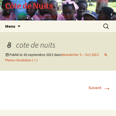
Aller
Côte de Nuits
au
un Bateau, une Association
contenu
Recherc
Menu
cote de nuits
Publié le
26 septembre 2013
dans
Newsletter 5 – Oct 2013
Pleine résolution ( × )
→
Suivant