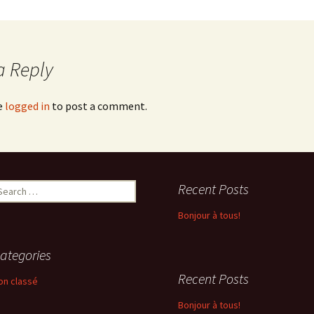
Newsletter 8 – Déc 2014
Newsletter 9 – Oct 2015
a Reply
Newsletter 10 – Déc 2015
e
logged in
to post a comment.
Newsletter 11 – AG
d’avril-2016
Newsletter 12 – Fév 2019
earch
Recent Posts
r:
Bonjour à tous!
ategories
Recent Posts
on classé
Bonjour à tous!