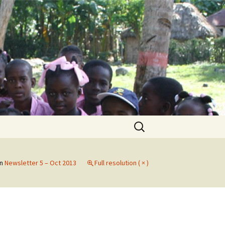
Search
for:
in
Newsletter 5 – Oct 2013
Full resolution ( × )