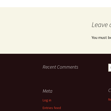
Descriptif de Côte de
Nuits
Galerie photo \”Côte de
Nuits\”
Leave 
Horaires des Marées à
Trébeurden
You must b
Recent Comments
S
fo
C
Meta
N
Log in
Entries feed