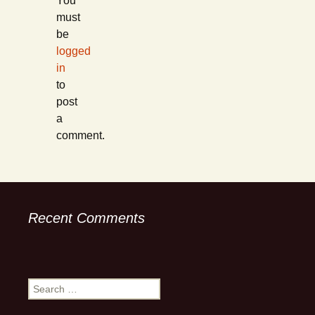
You
must
be
logged
in
to
post
a
comment.
Recent Comments
Search
for: