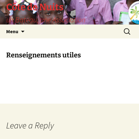
Skip
Côte de Nuits
to
un Bateau, une Association
content
Search
Menu
for:
Renseignements utiles
Leave a Reply