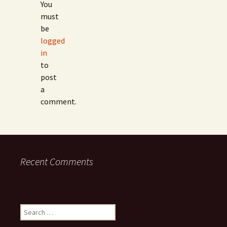
You
must
be
logged
in
to
post
a
comment.
Recent Comments
Search
for: