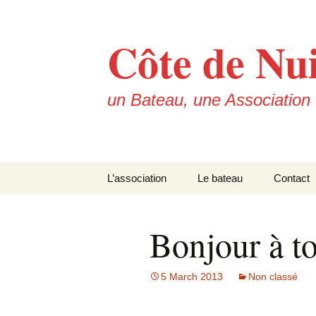
Skip
to
Côte de Nui
content
un Bateau, une Association
L’association
Le bateau
Contact
Les statuts
Le Capitaine
Bonjour à t
L’école Communautaire
La découverte de \”Côte
Fraternité de La Hatte
de Nuits\”
5 March 2013
Non classé
Les équipements de
\”Côte de Nuits\”