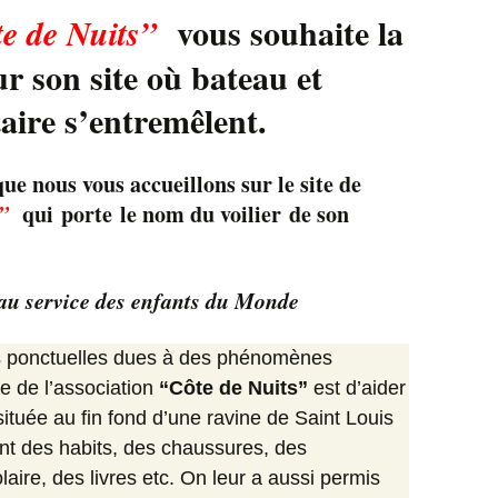
2014
vous souhaite la
te de Nuits”
r son site où bateau et
Newsletter 8 – Déc
2014
ire s’entremêlent.
Newsletter 9 – Oct 2015
ue nous vous accueillons sur le site de
Newsletter 10 – Déc
2015
s”
qui porte le nom du voilier de son
Newsletter 11 – AG
d’avril-2016
 au service des enfants du Monde
Newsletter 12 – Fév
2019
ns ponctuelles dues à des phénomènes
ale de l’association
“Côte de Nuits”
est d’aider
ituée au fin fond d’une ravine de Saint Louis
nt des habits, des chaussures, des
aire, des livres etc. On leur a aussi permis