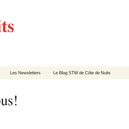
ts
Les Newsletters
Le Blog STW de Côte de Nuits
Newsletter 4 – Sept
2013
ous!
Newsletter 5 – Oct 2013
Newsletter 6 – Mai 2014
Newsletter 7 – Sept