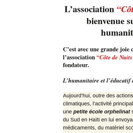
Descriptif de Côte de
L’association
“
Cô
Nuits
bienvenue su
Galerie photo \”Côte de
Nuits\”
humanita
Horaires des Marées à
Trébeurden
C’est avec une grande joie q
l’association
“Côte de Nuit
fondateur.
L’humanitaire et l’éducatif
Aujourd’hui, outre des actio
climatiques, l’activité princip
une
petite école orphelinat
s
du Sud en Haïti en lui envoya
médicaments, du matériel scol