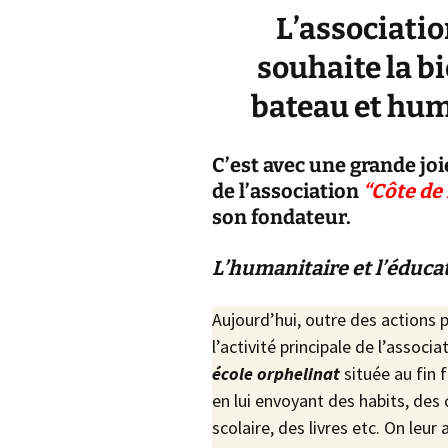
Descriptif de Côte de
L’associati
Nuits
souhaite la b
Galerie photo \”Côte de
Nuits\”
bateau et hum
Horaires des Marées à
Trébeurden
C’est avec une grande joi
de l’association
“Côte de
son fondateur.
L’humanitaire et l’éduca
Aujourd’hui, outre des actions
l’activité principale de l’associ
école orphelinat
située au fin 
en lui envoyant des habits, de
scolaire, des livres etc. On leur