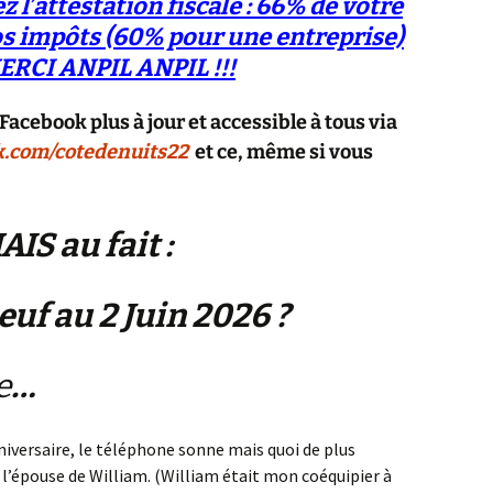
z l’attestation fiscale : 66% de votre
os impôts (60% pour une entreprise)
MERCI ANPIL ANPIL !!!
acebook plus à jour et accessible à tous via
k.com/cotedenuits22
et ce, même si vous
AIS au fait :
euf au 2 Juin 2026 ?
e
…
niversaire, le téléphone sonne mais quoi de plus
 l’épouse de William. (William était mon coéquipier à