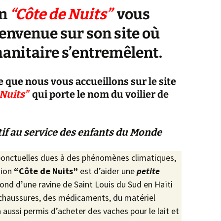
on
“
Côte de Nuits”
vous
Newsletter 8 – Déc 2014
ienvenue sur son site où
Newsletter 9 – Oct 2015
anitaire s’entremêlent.
Newsletter 10 – Déc 2015
e que nous vous accueillons sur le site
Newsletter 11 – AG
d’avril-2016
 Nuits”
qui porte le nom du voilier de
Newsletter 12 – Fév 2019
tif au service des enfants du Monde
 ponctuelles dues à des phénomènes climatiques,
ation
“Côte de Nuits”
est d’aider une
petite
fond d’une ravine de Saint Louis du Sud en Haïti
s chaussures, des médicaments, du matériel
 a aussi permis d’acheter des vaches pour le lait et