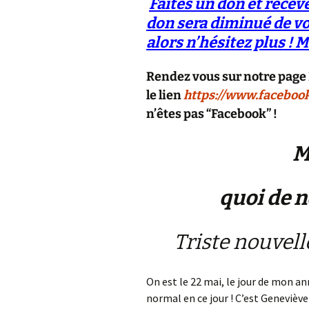
Faites un don et receve
don sera diminué de v
alors n’hésitez plus ! 
R
endez vous sur notre page F
le lien
https://www.faceboo
n’êtes pas “Facebook” !
M
quoi de n
Triste nouvell
On est le 22 mai, le jour de mon an
normal en ce jour ! C’est Geneviève