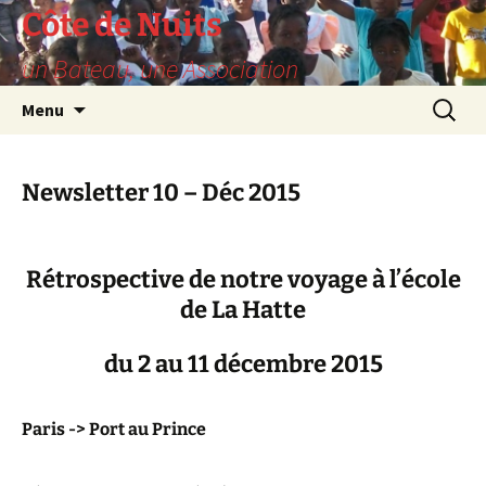
Skip
Côte de Nuits
to
un Bateau, une Association
content
Search
Menu
for:
Newsletter 10 – Déc 2015
Rétrospective de notre voyage à l’école
de La Hatte
du 2 au 11 décembre 2015
Paris -> Port au Prince