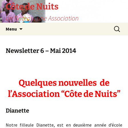
Skip
Côte de Nuits
to
un Bateau, une Association
content
Search
Menu
for:
Newsletter 6 – Mai 2014
Quelques nouvelles de
l’Association “Côte de Nuits”
Dianette
Notre filleule Dianette, est en deuxième année d’école