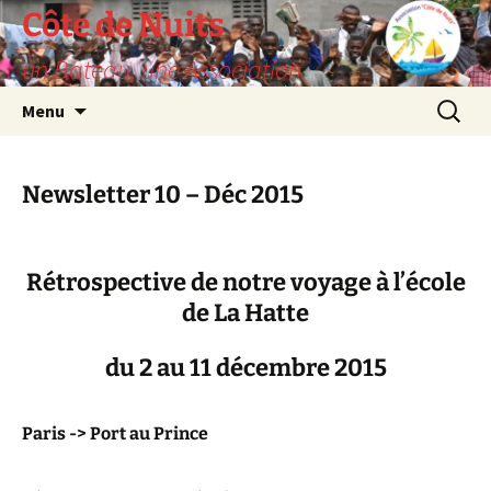
Skip
Côte de Nuits
to
un Bateau, une Association
content
Search
Menu
for:
Newsletter 10 – Déc 2015
Rétrospective de notre voyage à l’école
de La Hatte
du 2 au 11 décembre 2015
Paris -> Port au Prince