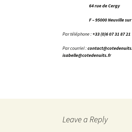
Descriptif de Côte de
64 rue de Cergy
Nuits
F – 95000 Neuville sur
Galerie photo \”Côte de
Nuits\”
Par téléphone :
+33 (0)6 07 31 87 21
Horaires des Marées à
Trébeurden
Par courriel :
contact@cotedenuits.
isabelle@cotedenuits.fr
Leave a Reply