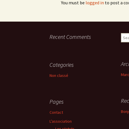
You must be
logged in
to post a c
Recent Comments
Sear
for:
Arc
Categories
Marc
Non classé
Rec
Pages
Bonj
Contact
L’association
Les statuts