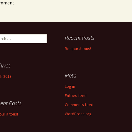
omment.
ch
Recent Posts
Bonjour à tous!
hives
Meta
h 2013
Log in
Entries feed
ent Posts
Comments feed
WordPress.org
our à tous!