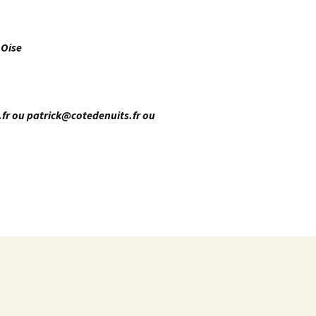
Newsletter 8 – Déc 2014
 Oise
Newsletter 9 – Oct 2015
Newsletter 10 – Déc 2015
fr ou patrick@cotedenuits.fr ou
Newsletter 11 – AG
d’avril-2016
Newsletter 12 – Fév 2019