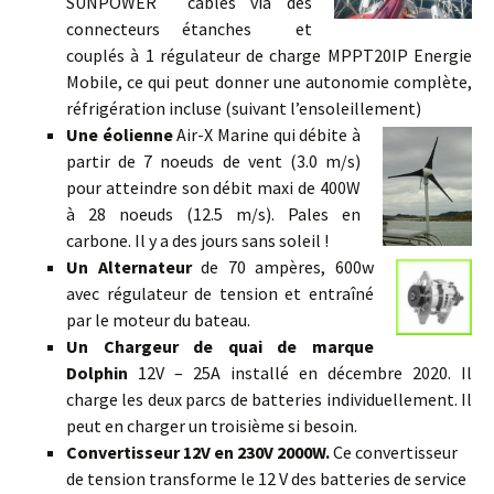
SUNPOWER câblés via des
connecteurs étanches et
couplés à 1 régulateur de charge MPPT20IP Energie
Mobile, ce qui peut donner une autonomie complète,
réfrigération incluse (suivant l’ensoleillement)
Une éolienne
Air-X Marine qui débite à
partir de 7 noeuds de vent (3.0 m/s)
pour atteindre son débit maxi de 400W
à 28 noeuds (12.5 m/s). Pales en
carbone. Il y a des jours sans soleil !
Un Alternateur
de 70 ampères, 600w
avec régulateur de tension et entraîné
par le moteur du bateau.
Un Chargeur de quai de marque
Dolphin
12V – 25A installé en décembre 2020. Il
charge les deux parcs de batteries individuellement. Il
peut en charger un troisième si besoin.
Convertisseur 12V en 230V 2000W.
Ce convertisseur
de tension transforme le 12 V des batteries de service