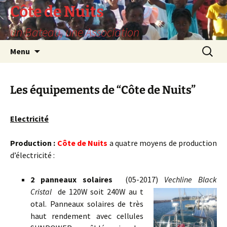
Skip
Côte de Nuits
to
un Bateau, une Association
content
Search
Menu
for:
Les équipements de “Côte de Nuits”
Electricité
Production :
Côte de Nuits
a quatre moyens de production
d’électricité :
2 panneaux solaires
(05-2017)
Vechline Black
Cristal
de 120W soit 240W au t
otal. Panneaux solaires de très
haut rendement avec cellules