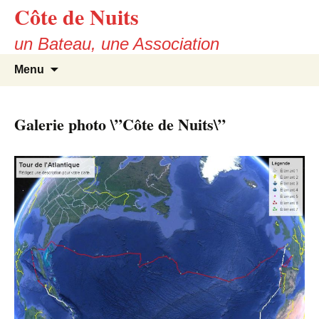
Skip
Côte de Nuits
to
un Bateau, une Association
content
Search
Menu
for:
Galerie photo \”Côte de Nuits\”