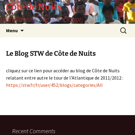
Skip
Côte de Nuits
to
un Bateau, une Association
content
Search
Menu
for:
Le Blog STW de Côte de Nuits
cliquez sur ce lien pour accéder au blog de Côte de Nuits
relatant entre autre le tour de l’Atlantique de 2011/2012 :
https://stw.fr/fr/user/452/blogs/categories/All
Recent Comments