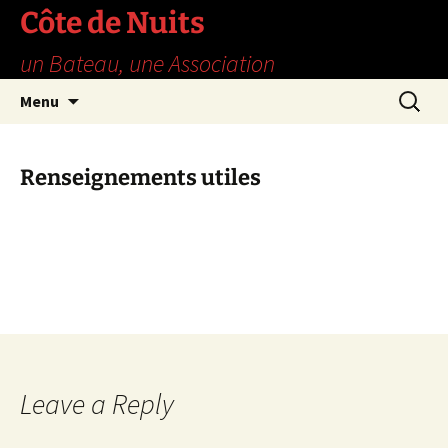
Skip
Côte de Nuits
to
un Bateau, une Association
content
Search
Menu
for:
Renseignements utiles
Leave a Reply