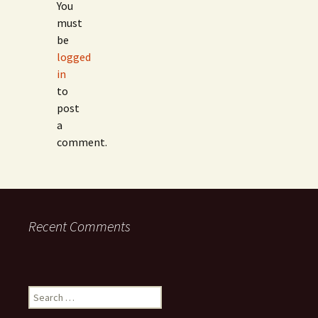
You
must
be
logged
in
to
post
a
comment.
Recent Comments
Search
for: