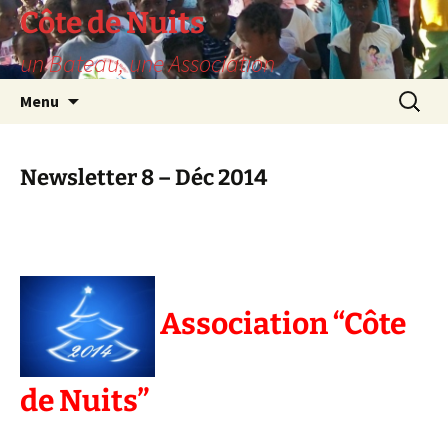
Skip
Côte de Nuits
to
un Bateau, une Association
content
Search
Menu
for:
Newsletter 8 – Déc 2014
Association
“Côte
de Nuits”