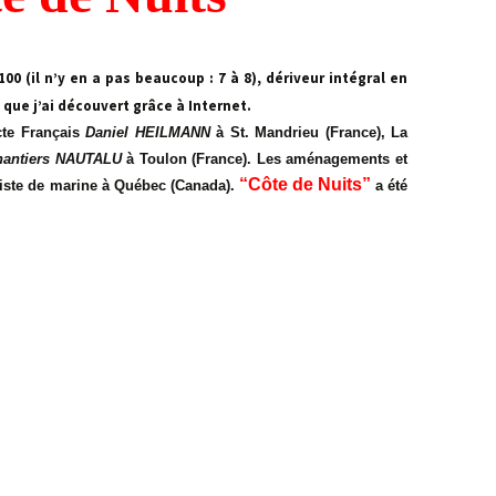
Newsletter 8 – Déc 2014
0 (il n’y en a pas beaucoup : 7 à 8), dériveur intégral en
Newsletter 9 – Oct 2015
que j’ai découvert grâce à Internet
.
Newsletter 10 – Déc 2015
ecte Français
Daniel HEILMANN
à St. Mandrieu (France),
La
hantiers NAUTALU
à Toulon (France).
Les aménagements et
Newsletter 11 – AG
“Côte de Nuits”
éniste de marine à Québec (Canada).
a été
d’avril-2016
Newsletter 12 – Fév 2019