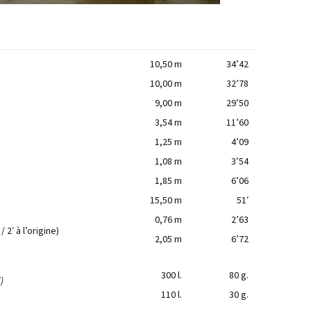
10,50 m
34’42
10,00 m
32’78
9,00 m
29’50
3,54 m
11’60
1,25 m
4’09
1,08 m
3’54
1,85 m
6’06
15,50 m
51′
0,76 m
2’63
 2′ à l’origine)
2,05 m
6’72
300 l.
80 g.
)
110 l.
30 g.