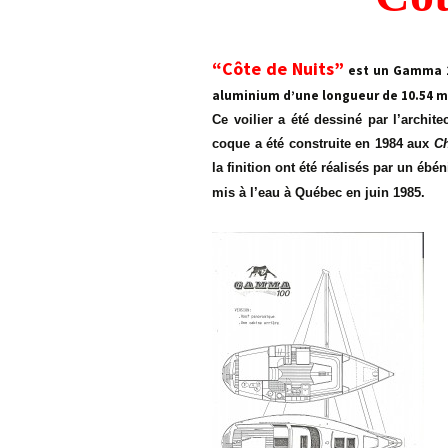
Descriptif de Côte de
Nuits
“Côte de Nuits”
est un Gamma 10
Galerie photo \”Côte de
Nuits\”
aluminium d’une longueur de 10.54 m 
Ce voilier a été dessiné par l’archit
Horaires des Marées à
coque a été construite en 1984 aux
C
Trébeurden
la finition ont été réalisés par un éb
mis à l’eau à Québec en juin 1985.