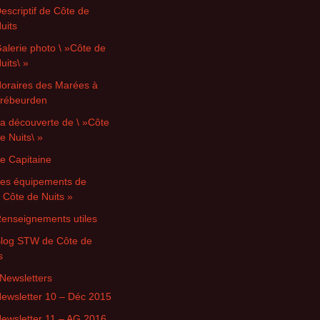
escriptif de Côte de
uits
alerie photo \ »Côte de
uits\ »
oraires des Marées à
rébeurden
a découverte de \ »Côte
e Nuits\ »
e Capitaine
es équipements de
 Côte de Nuits »
enseignements utiles
Blog STW de Côte de
s
Newsletters
ewsletter 10 – Déc 2015
ewsletter 11 – AG 2016