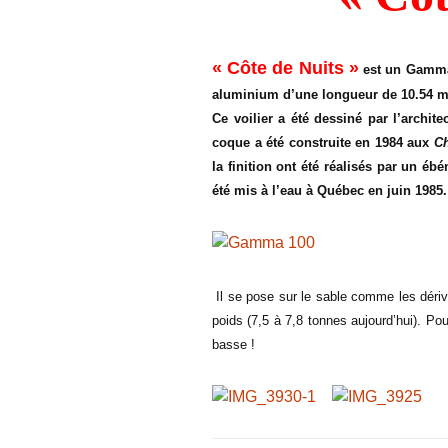
Descriptif de Côte de
Nuits
« Côte de Nuits »
est un Gamma 
Galerie photo \ »Côte de
Nuits\ »
aluminium d’une longueur de 10.54 m q
Ce voilier a été dessiné par l’archit
Horaires des Marées à
coque a été construite en 1984 aux
C
Trébeurden
la finition ont été réalisés par un é
été mis à l’eau à Québec en juin 1985.
Il se pose sur le sable comme les déri
poids (7,5 à 7,8 tonnes aujourd’hui). Pour
basse !