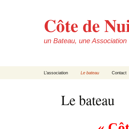
Aller
au
Côte de Nui
contenu
un Bateau, une Association
L’association
Le bateau
Contact
Les statuts
Le Capitaine
Le bateau
L’école Communautaire
La découverte de
Fraternité de La Hatte
\ »Côte de Nuits\ »
Les équipements de
\ »Côte de Nuits\ »
« Côt