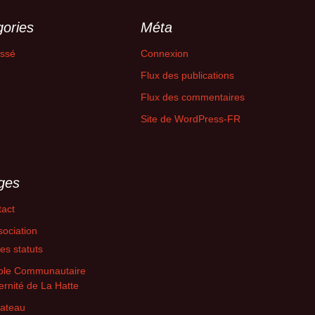
ories
Méta
assé
Connexion
Flux des publications
Flux des commentaires
Site de WordPress-FR
ges
act
sociation
es statuts
cole Communautaire
ernité de La Hatte
bateau