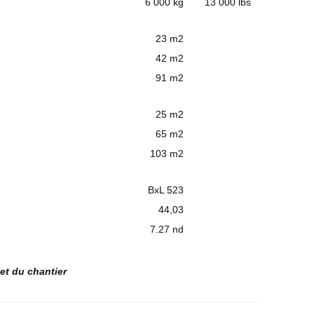
6 000 kg
13 000 lbs
23 m2
42 m2
91 m2
25 m2
65 m2
103 m2
BxL 523
44,03
7.27 nd
et du chantier