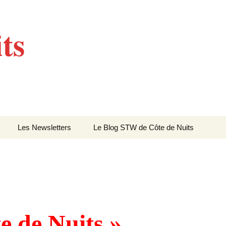
ts
Les Newsletters
Le Blog STW de Côte de Nuits
Newsletter 4 – Sept
2013
Newsletter 5 – Oct 2013
Newsletter 6 – Mai 2014
e de Nuits »
Newsletter 7 – Sept