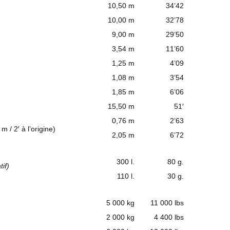
10,50 m
34’42
10,00 m
32’78
9,00 m
29’50
3,54 m
11’60
1,25 m
4’09
1,08 m
3’54
1,85 m
6’06
15,50 m
51′
0,76 m
2’63
m / 2′ à l’origine)
2,05 m
6’72
300 l.
80 g.
if)
110 l.
30 g.
5 000 kg
11 000 lbs
2 000 kg
4 400 lbs