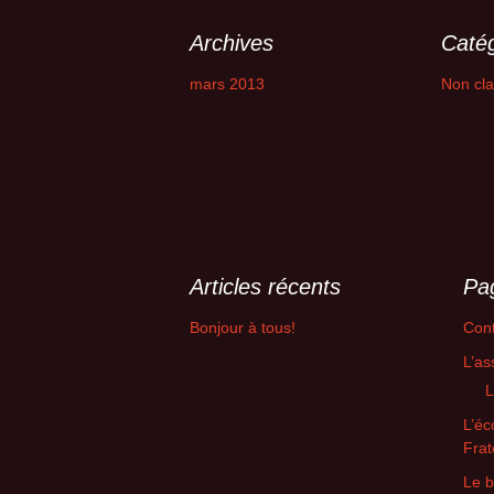
Archives
Catég
mars 2013
Non cl
Articles récents
Pa
Bonjour à tous!
Cont
L’as
L
L’é
Frat
Le 