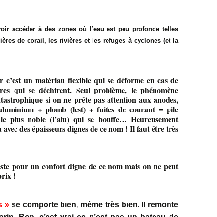
voir accéder à des zones où l’eau est peu profonde telles
ères de corail, les rivières et les refuges à cyclones (et la
c’est un matériau flexible qui se déforme en cas de
res qui se déchirent. Seul problème, le phénomène
catastrophique si on ne prête pas attention aux anodes,
uminium + plomb (lest) + fuites de courant = pile
l le plus noble (l’alu) qui se bouffe… Heureusement
 avec des épaisseurs dignes de ce nom ! Il faut être très
uste pour un confort digne de ce nom mais on ne peut
rix !
s »
se comporte bien, même très bien. Il remonte
arin. Bon, c’est vrai ce n’est pas un bateau de