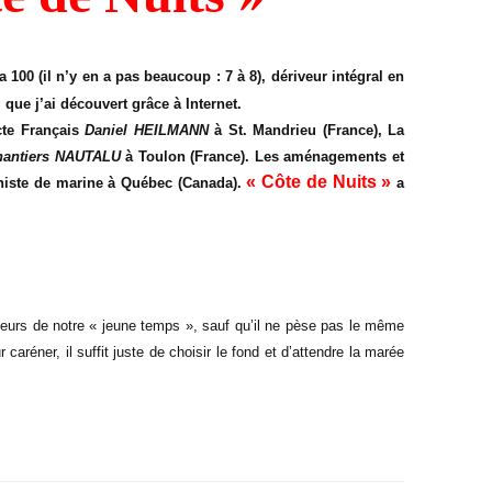
2014
Newsletter 8 – Déc
100 (il n’y en a pas beaucoup : 7 à 8), dériveur intégral en
2014
ue j’ai découvert grâce à Internet
.
ecte Français
Newsletter 9 – Oct 2015
Daniel HEILMANN
à St. Mandrieu (France),
La
hantiers NAUTALU
à Toulon (France).
Les aménagements et
Newsletter 10 – Déc
« Côte de Nuits »
béniste de marine à Québec (Canada).
a
2015
Newsletter 11 – AG
d’avril-2016
Newsletter 12 – Fév
veurs de notre « jeune temps », sauf qu’il ne pèse pas le même
2019
 caréner, il suffit juste de choisir le fond et d’attendre la marée