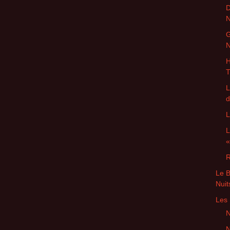
D
N
G
N
H
T
L
d
L
L
«
R
Le 
Nuit
Les 
N
N