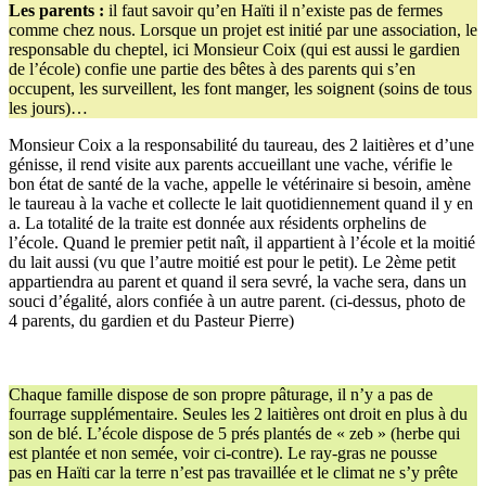
Les parents :
il faut savoir qu’en Haïti il n’existe pas de fermes
comme chez nous. Lorsque un projet est initié par une association, le
responsable du cheptel, ici Monsieur Coix (qui est aussi le gardien
de l’école) confie une partie des bêtes à des parents qui s’en
occupent, les surveillent, les font manger, les soignent (soins de tous
les jours)…
Monsieur Coix a la responsabilité du taureau, des 2 laitières et d’une
génisse, il rend visite aux parents accueillant une vache, vérifie le
bon état de santé de la vache, appelle le vétérinaire si besoin, amène
le taureau à la vache et collecte le lait quotidiennement quand il y en
a. La totalité de la traite est donnée aux résidents orphelins de
l’école. Quand le premier petit naît, il appartient à l’école et la moitié
du lait aussi (vu que l’autre moitié est pour le petit). Le 2ème petit
appartiendra au parent et quand il sera sevré, la vache sera, dans un
souci d’égalité, alors confiée à un autre parent. (ci-dessus, photo de
4 parents, du gardien et du Pasteur Pierre)
Chaque famille dispose de son propre pâturage, il n’y a pas de
fourrage supplémentaire. Seules les 2 laitières ont droit en plus à du
son de blé. L’école dispose de 5 prés plantés de « zeb » (herbe qui
est plantée et non semée, voir ci-contre). Le ray-gras ne pousse
pas en Haïti car la terre n’est pas travaillée et le climat ne s’y prête