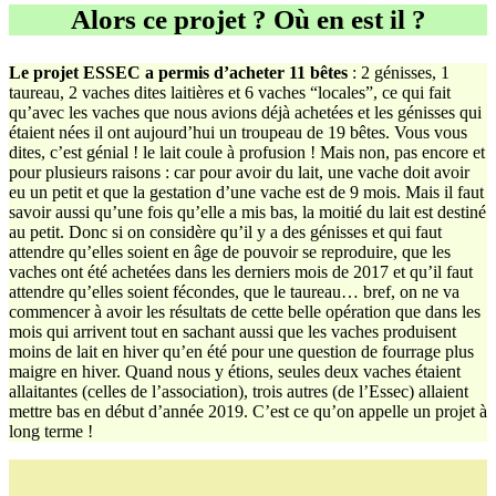
Alors ce projet ? Où en est il ?
Le projet ESSEC a permis d’acheter 11 bêtes
: 2 génisses, 1
taureau, 2 vaches dites laitières et 6 vaches “locales”, ce qui fait
qu’avec les vaches que nous avions déjà achetées et les génisses qui
étaient nées il ont aujourd’hui un troupeau de 19 bêtes. Vous vous
dites, c’est génial ! le lait coule à profusion ! Mais non, pas encore et
pour plusieurs raisons : car pour avoir du lait, une vache doit avoir
eu un petit et que la gestation d’une vache est de 9 mois. Mais il faut
savoir aussi qu’une fois qu’elle a mis bas, la moitié du lait est destiné
au petit. Donc si on considère qu’il y a des génisses et qui faut
attendre qu’elles soient en âge de pouvoir se reproduire, que les
vaches ont été achetées dans les derniers mois de 2017 et qu’il faut
attendre qu’elles soient fécondes, que le taureau… bref, on ne va
commencer à avoir les résultats de cette belle opération que dans les
mois qui arrivent tout en sachant aussi que les vaches produisent
moins de lait en hiver qu’en été pour une question de fourrage plus
maigre en hiver. Quand nous y étions, seules deux vaches étaient
allaitantes (celles de l’association), trois autres (de l’Essec) allaient
mettre bas en début d’année 2019. C’est ce qu’on appelle un projet à
long terme !