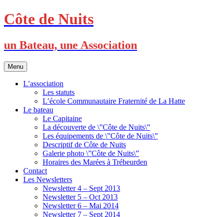
Skip
Côte de Nuits
to
content
un Bateau, une Association
Menu
L’association
Les statuts
L’école Communautaire Fraternité de La Hatte
Le bateau
Le Capitaine
La découverte de \”Côte de Nuits\”
Les équipements de \”Côte de Nuits\”
Descriptif de Côte de Nuits
Galerie photo \”Côte de Nuits\”
Horaires des Marées à Trébeurden
Contact
Les Newsletters
Newsletter 4 – Sept 2013
Newsletter 5 – Oct 2013
Newsletter 6 – Mai 2014
Newsletter 7 – Sept 2014