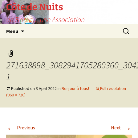
Skip
Côte de Nuits
to
un Bateau, une Association
content
Search
Menu
for:
271638898_3082941705280360_304
1
Published on
3 April 2022
in
Bonjour à tous!
Full resolution
(960 × 720)
←
→
Previous
Next