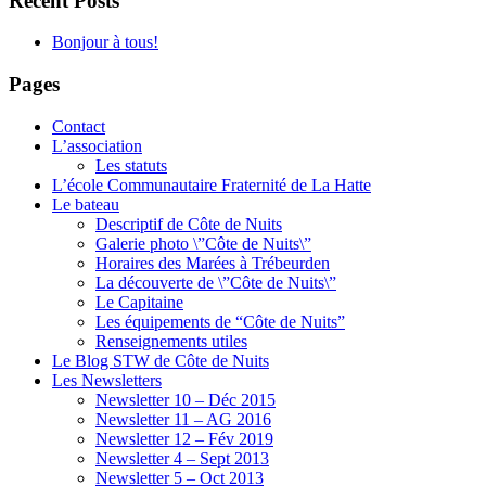
Recent Posts
Bonjour à tous!
Pages
Contact
L’association
Les statuts
L’école Communautaire Fraternité de La Hatte
Le bateau
Descriptif de Côte de Nuits
Galerie photo \”Côte de Nuits\”
Horaires des Marées à Trébeurden
La découverte de \”Côte de Nuits\”
Le Capitaine
Les équipements de “Côte de Nuits”
Renseignements utiles
Le Blog STW de Côte de Nuits
Les Newsletters
Newsletter 10 – Déc 2015
Newsletter 11 – AG 2016
Newsletter 12 – Fév 2019
Newsletter 4 – Sept 2013
Newsletter 5 – Oct 2013