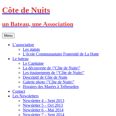
Skip
Côte de Nuits
to
content
un Bateau, une Association
Menu
L’association
Les statuts
L’école Communautaire Fraternité de La Hatte
Le bateau
Le Capitaine
La découverte de \”Côte de Nuits\”
Les équipements de \”Côte de Nuits\”
Descriptif de Côte de Nuits
Galerie photo \”Côte de Nuits\”
Horaires des Marées à Trébeurden
Contact
Les Newsletters
Newsletter 4 – Sept 2013
Newsletter 5 – Oct 2013
Newsletter 6 – Mai 2014
Newsletter 7 – Sept 2014