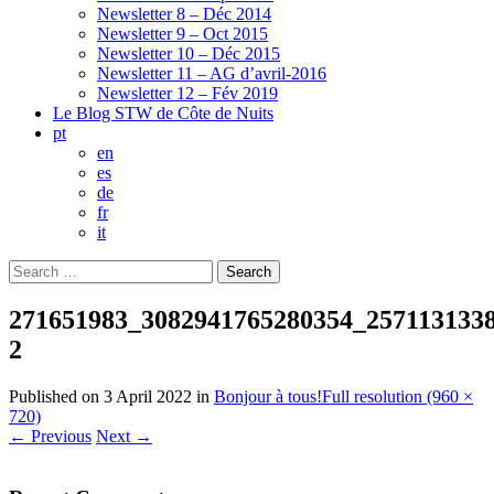
Newsletter 8 – Déc 2014
Newsletter 9 – Oct 2015
Newsletter 10 – Déc 2015
Newsletter 11 – AG d’avril-2016
Newsletter 12 – Fév 2019
Le Blog STW de Côte de Nuits
pt
en
es
de
fr
it
Search
for:
271651983_3082941765280354_257113133
2
Published on
3 April 2022
in
Bonjour à tous!
Full resolution (960 ×
720)
←
Previous
Next
→