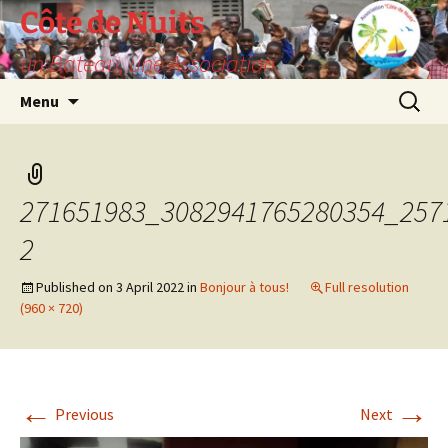
Skip
Côte de Nuits
to
un Bateau, une Association
content
Search
Menu
for:
271651983_3082941765280354_257
2
Published on
3 April 2022
in
Bonjour à tous!
Full resolution
(960 × 720)
←
→
Previous
Next