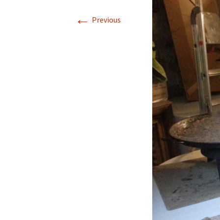
Descriptif de Côte de
←
Nuits
Previous
Galerie photo \”Côte de
Nuits\”
Horaires des Marées à
Trébeurden