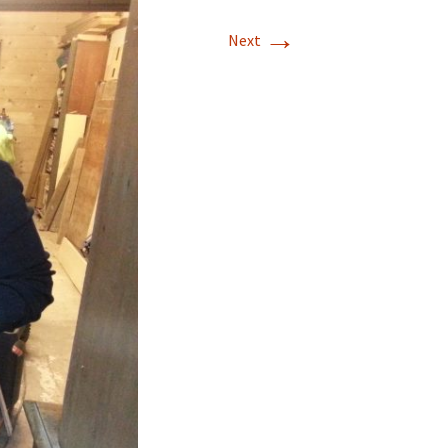
→
Next