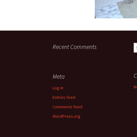
Recent Comments
S
fo
C
Meta
N
Log in
Entries feed
Comments feed
WordPress.org