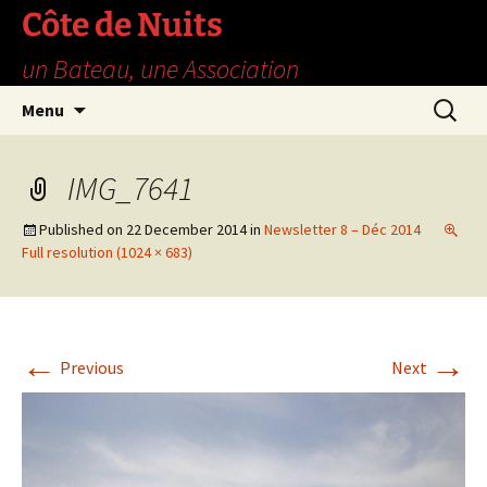
Skip
Côte de Nuits
to
un Bateau, une Association
content
Search
Menu
for:
IMG_7641
Published on
22 December 2014
in
Newsletter 8 – Déc 2014
Full resolution (1024 × 683)
←
→
Previous
Next