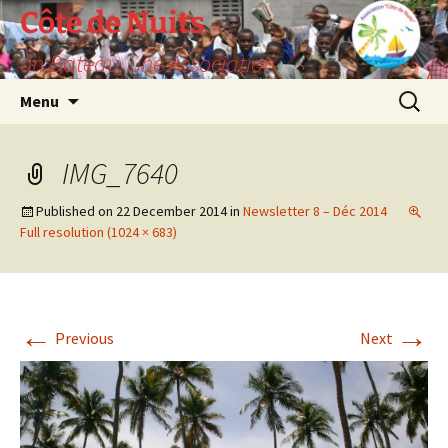
Skip
Côte de Nuits
to
un Bateau, une Association
content
Search
Menu
for:
IMG_7640
Published on
22 December 2014
in
Newsletter 8 – Déc 2014
Full resolution (1024 × 683)
←
→
Previous
Next