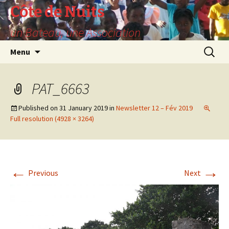
Skip
Côte de Nuits
to
un Bateau, une Association
content
Search
Menu
for:
PAT_6663
Published on
31 January 2019
in
Newsletter 12 – Fév 2019
Full resolution (4928 × 3264)
←
→
Previous
Next