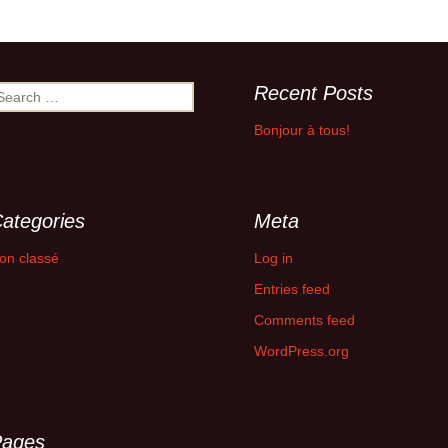
2014
Newsletter 8 – Déc
2014
Recent Posts
earch
r:
Newsletter 9 – Oct 2015
Bonjour à tous!
Newsletter 10 – Déc
2015
ategories
Meta
Newsletter 11 – AG
d’avril-2016
on classé
Log in
Newsletter 12 – Fév
Entries feed
2019
Comments feed
WordPress.org
Pages