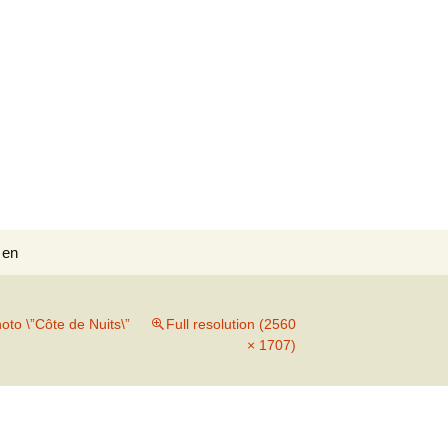
Search
en
for:
oto \”Côte de Nuits\”
Full resolution (2560
× 1707)