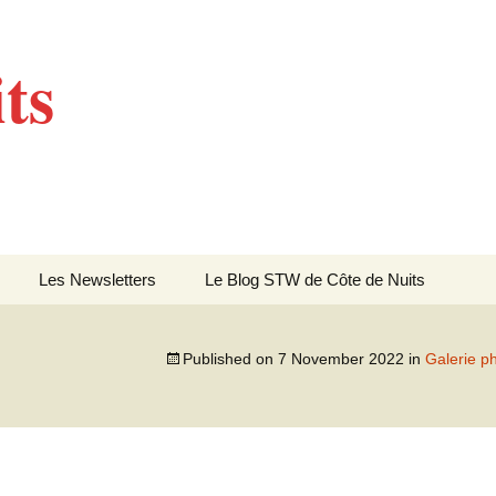
ts
Les Newsletters
Le Blog STW de Côte de Nuits
Newsletter 4 – Sept
2013
Published on
7 November 2022
in
Galerie ph
Newsletter 5 – Oct 2013
Newsletter 6 – Mai 2014
Newsletter 7 – Sept