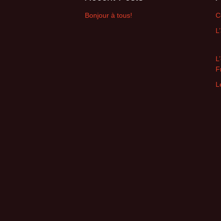
Bonjour à tous!
C
L
L
F
L