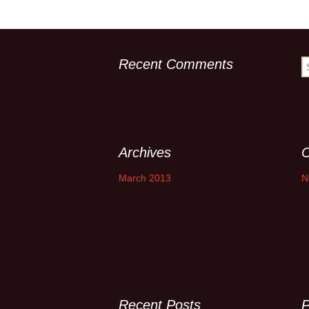
Descriptif de Côte de
Nuits
←
Previous
Galerie photo \”Côte de
Nuits\”
Recent Comments
S
fo
Horaires des Marées à
Trébeurden
Archives
C
March 2013
N
Recent Posts