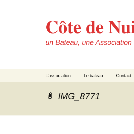
Skip
to
Côte de Nui
content
un Bateau, une Association
L’association
Le bateau
Contact
Les statuts
Le Capitaine
IMG_8771
L’école Communautaire
La découverte de \”Côte
Fraternité de La Hatte
de Nuits\”
Les équipements de
\”Côte de Nuits\”