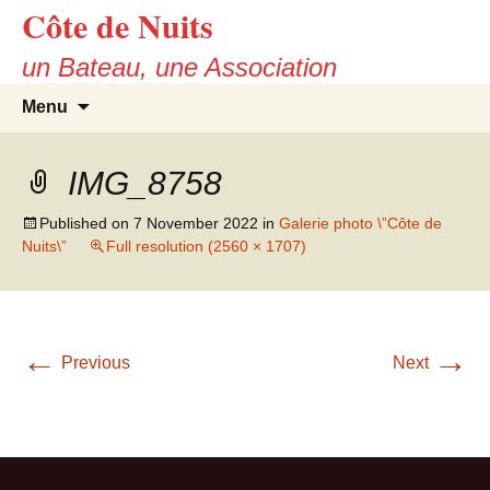
Côte de Nuits
Skip
to
un Bateau, une Association
content
Search
Menu
for:
IMG_8758
Published on
7 November 2022
in
Galerie photo \”Côte de
Nuits\”
Full resolution (2560 × 1707)
←
→
Previous
Next