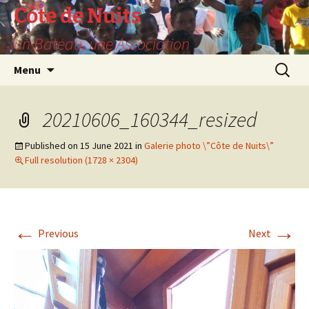
Skip
Côte de Nuits
to
un Bateau, une Association
content
Search
Menu
for:
20210606_160344_resized
Published on
15 June 2021
in
Galerie photo \”Côte de Nuits\”
Full resolution (1728 × 2304)
←
→
Previous
Next