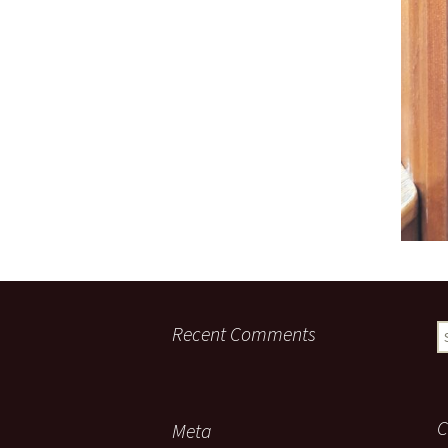
Recent Comments
S
fo
C
Meta