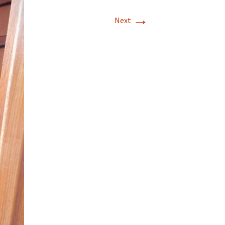
→
Next