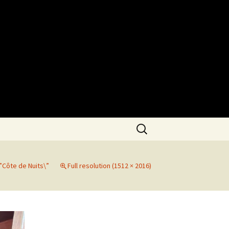
Search
for:
”Côte de Nuits\”
Full resolution (1512 × 2016)