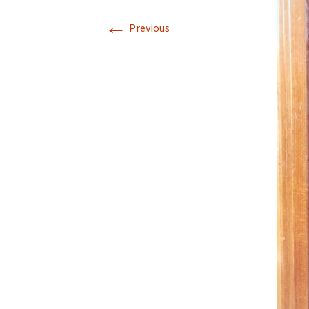
Descriptif de Côte de
←
Nuits
Previous
Galerie photo \”Côte de
Nuits\”
Horaires des Marées à
Trébeurden