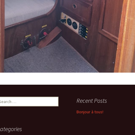
earch
Recent Posts
r:
Bonjour à tous!
ategories