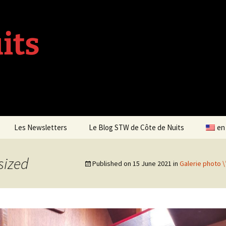
its
Les Newsletters
Le Blog STW de Côte de Nuits
en
Newsletter 4 – Sept 2013
sized
Published on
15 June 2021
in
Galerie photo \
Newsletter 5 – Oct 2013
Newsletter 6 – Mai 2014
Newsletter 7 – Sept 2014