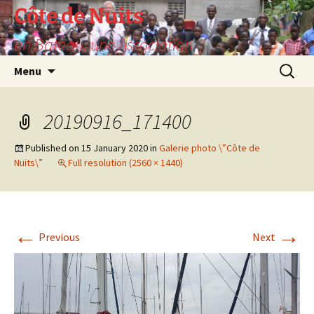
Skip
Côte de Nuits
to
un Bateau, une Association
content
Search
Menu
for:
20190916_171400
Published on
15 January 2020
in
Galerie photo \”Côte de
Nuits\”
Full resolution (2560 × 1440)
←
→
Previous
Next