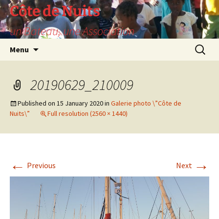
Skip
Côte de Nuits
to
un Bateau, une Association
content
Search
Menu
for:
20190629_210009
Published on
15 January 2020
in
Galerie photo \”Côte de
Nuits\”
Full resolution (2560 × 1440)
←
→
Previous
Next