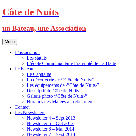
Skip
Côte de Nuits
to
content
un Bateau, une Association
Menu
L’association
Les statuts
L’école Communautaire Fraternité de La Hatte
Le bateau
Le Capitaine
La découverte de \”Côte de Nuits\”
Les équipements de \”Côte de Nuits\”
Descriptif de Côte de Nuits
Galerie photo \”Côte de Nuits\”
Horaires des Marées à Trébeurden
Contact
Les Newsletters
Newsletter 4 – Sept 2013
Newsletter 5 – Oct 2013
Newsletter 6 – Mai 2014
Newsletter 7 – Sept 2014