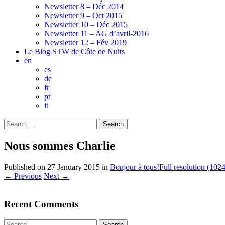
Newsletter 8 – Déc 2014
Newsletter 9 – Oct 2015
Newsletter 10 – Déc 2015
Newsletter 11 – AG d’avril-2016
Newsletter 12 – Fév 2019
Le Blog STW de Côte de Nuits
en
es
de
fr
pt
it
Search
for:
Nous sommes Charlie
Published on
27 January 2015
in
Bonjour à tous!
Full resolution (102
←
Previous
Next
→
Recent Comments
Search