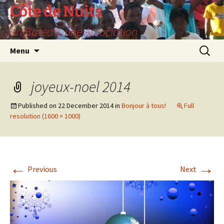
Skip
Côte de Nuits
to
un Bateau, une Association
content
Search
Menu
for:
joyeux-noel 2014
Published on
22 December 2014
in
Bonjour à tous!
Full
resolution (1600 × 1000)
←
→
Previous
Next