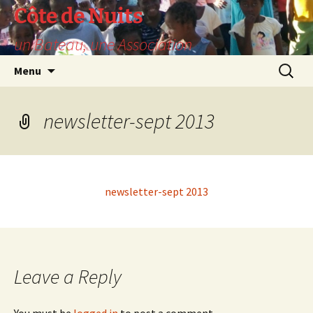
Skip
Côte de Nuits
to
un Bateau, une Association
content
Search
Menu
for:
newsletter-sept 2013
newsletter-sept 2013
Leave a Reply