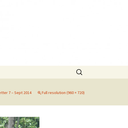
Search
for:
tter 7 – Sept 2014
Full resolution (960 × 720)