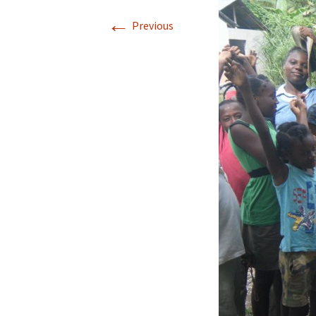
Descriptif de Côte de
←
Nuits
Previous
Galerie photo \”Côte de
Nuits\”
Horaires des Marées à
Trébeurden