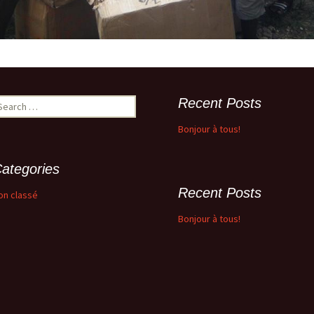
earch
Recent Posts
r:
Bonjour à tous!
ategories
Recent Posts
on classé
Bonjour à tous!