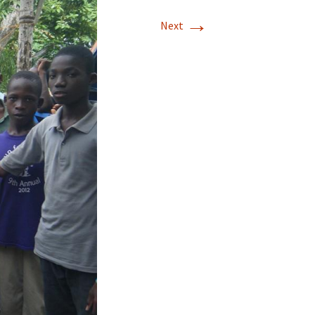
→
Next