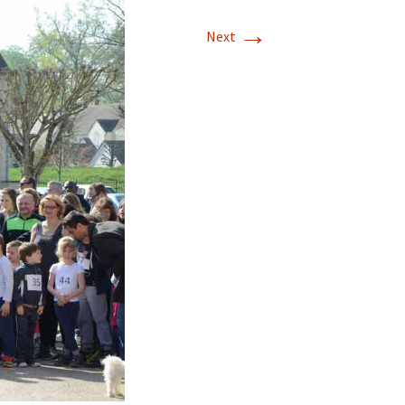
→
Next