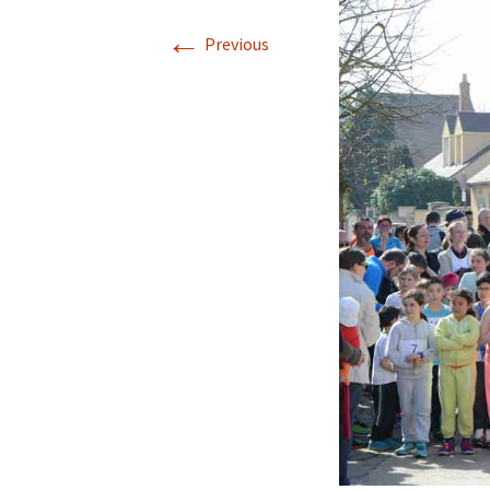
Descriptif de Côte de
←
Nuits
Previous
Galerie photo \”Côte de
Nuits\”
Horaires des Marées à
Trébeurden