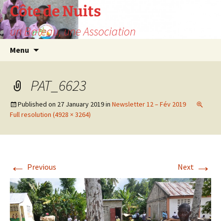
Skip
Côte de Nuits
to
un Bateau, une Association
content
Search
Menu
for:
PAT_6623
Published on
27 January 2019
in
Newsletter 12 – Fév 2019
Full resolution (4928 × 3264)
←
→
Previous
Next