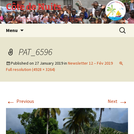
Skip
Côte de Nuits
to
un Bateau, une Association
content
Search
Menu
for:
PAT_6596
Published on
27 January 2019
in
Newsletter 12 – Fév 2019
Full resolution (4928 × 3264)
←
→
Previous
Next