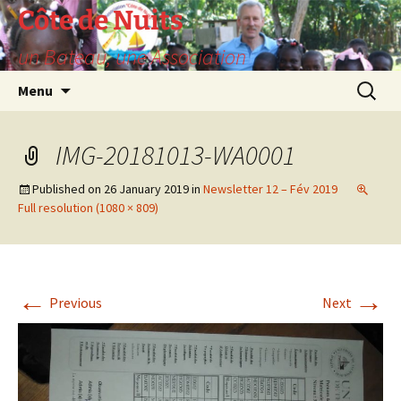
Skip
Côte de Nuits
to
un Bateau, une Association
content
Search
Menu
for:
IMG-20181013-WA0001
Published on
26 January 2019
in
Newsletter 12 – Fév 2019
Full resolution (1080 × 809)
←
→
Previous
Next