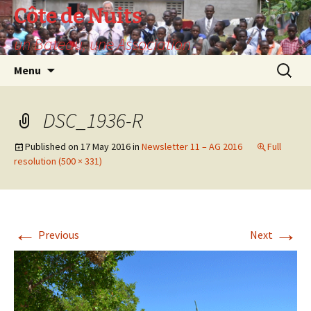
Skip
Côte de Nuits
to
un Bateau, une Association
content
Search
Menu
for:
DSC_1936-R
Published on
17 May 2016
in
Newsletter 11 – AG 2016
Full
resolution (500 × 331)
←
→
Previous
Next