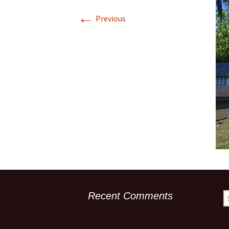
Descriptif de Côte de
←
Nuits
Previous
Galerie photo \”Côte de
Nuits\”
Horaires des Marées à
Trébeurden
Recent Comments
S
fo