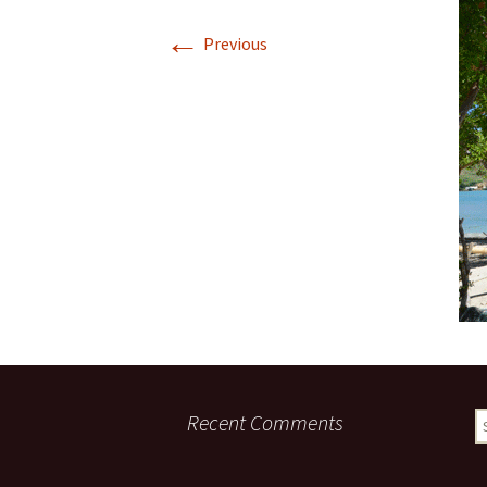
Descriptif de Côte de
←
Nuits
Previous
Galerie photo \”Côte de
Nuits\”
Horaires des Marées à
Trébeurden
Recent Comments
S
fo