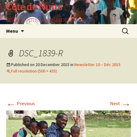
Skip
Côte de Nuits
to
un Bateau, une Association
content
Search
Menu
for:
DSC_1839-R
Published on
20 December 2015
in
Newsletter 10 – Déc 2015
Full resolution (500 × 435)
←
→
Previous
Next