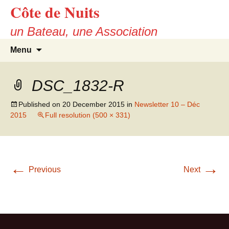
Côte de Nuits
Skip
to
un Bateau, une Association
content
Search
Menu
for:
DSC_1832-R
Published on
20 December 2015
in
Newsletter 10 – Déc
2015
Full resolution (500 × 331)
←
→
Previous
Next