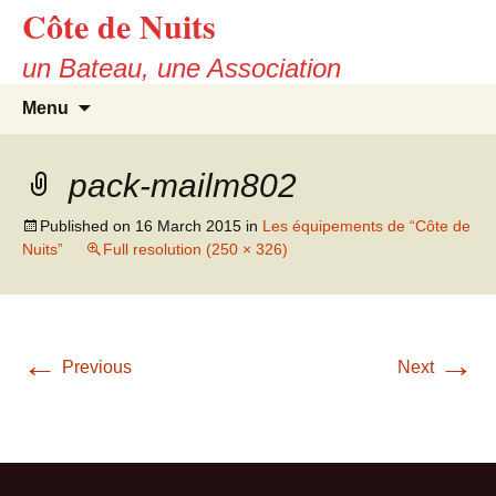
Côte de Nuits
Skip
to
un Bateau, une Association
content
Search
Menu
for:
pack-mailm802
Published on
16 March 2015
in
Les équipements de “Côte de
Nuits”
Full resolution (250 × 326)
←
→
Previous
Next