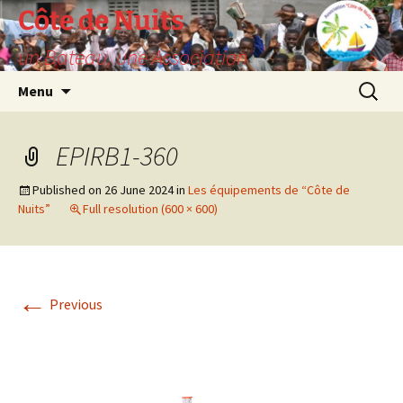
Skip
Côte de Nuits
to
un Bateau, une Association
content
Search
Menu
for:
EPIRB1-360
Published on
26 June 2024
in
Les équipements de “Côte de
Nuits”
Full resolution (600 × 600)
←
Previous