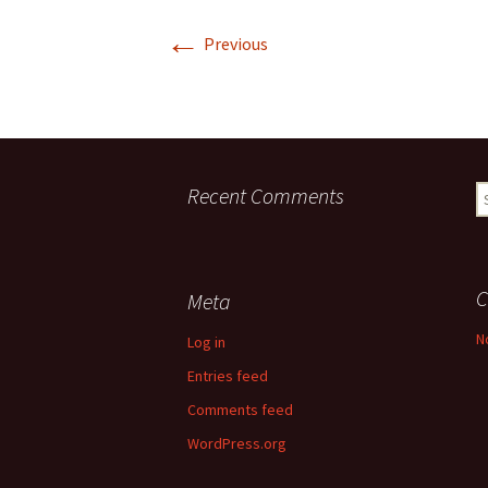
Descriptif de Côte de
←
Nuits
Previous
Galerie photo \”Côte de
Nuits\”
Horaires des Marées à
Trébeurden
Recent Comments
S
fo
C
Meta
N
Log in
Entries feed
Comments feed
WordPress.org