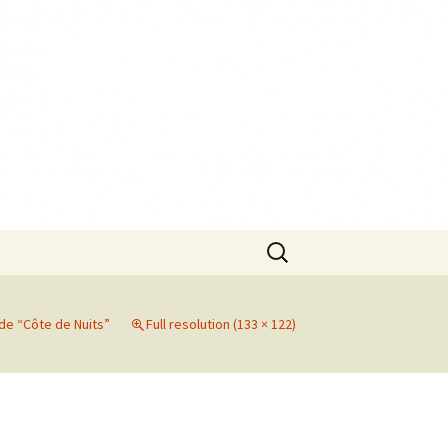
Search
for:
de “Côte de Nuits”
Full resolution (133 × 122)