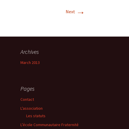
→
Next
Archives
March 2013
Pages
Contact
L’association
Les statuts
L’école Communautaire Fraternité