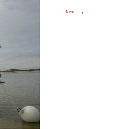
→
Next