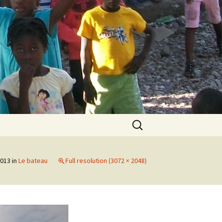
Search
for:
2013
in
Le bateau
Full resolution (3072 × 2048)