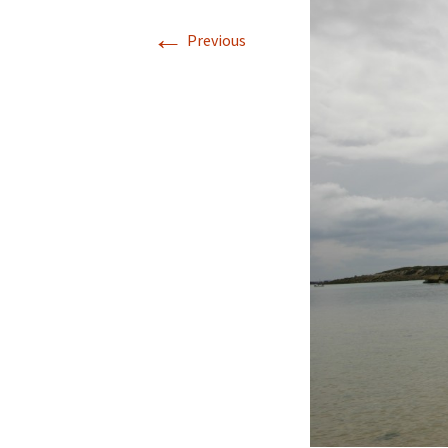
Descriptif de Côte de
←
Nuits
Previous
Galerie photo \”Côte de
Nuits\”
Horaires des Marées à
Trébeurden