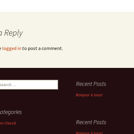
a Reply
e
logged in
to post a comment.
earch
Recent Posts
r:
Bonjour à tous!
ategories
Recent Posts
on classé
Bonjour à tous!