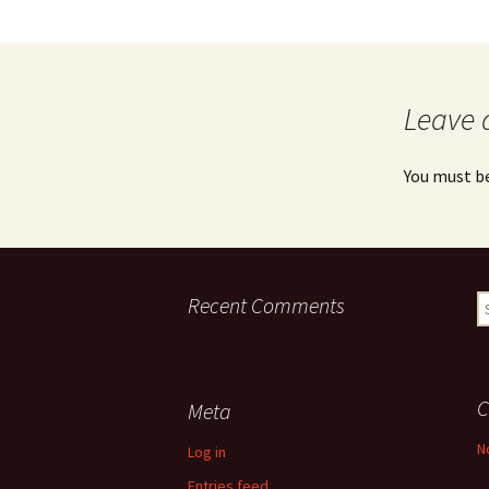
Leave 
You must b
Recent Comments
S
fo
C
Meta
N
Log in
Entries feed