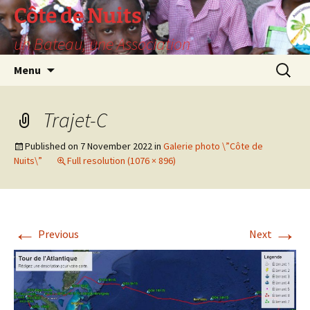
Skip
Côte de Nuits
to
un Bateau, une Association
content
Search
Menu
for:
Trajet-C
Published on
7 November 2022
in
Galerie photo \”Côte de
Nuits\”
Full resolution (1076 × 896)
←
→
Previous
Next