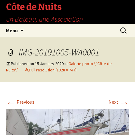
Skip
Côte de Nuits
to
un Bateau, une Association
content
Search
Menu
for:
IMG-20191005-WA0001
Published on
15 January 2020
in
Galerie photo \”Côte de
Nuits\”
Full resolution (1328 × 747)
←
→
Previous
Next